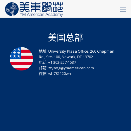
美国总部
地址: University Plaza Office, 260 Chapman
Rd., Ste. 100, Newark, DE 19702
电话: +1 302-257-1537
邮箱: ztyang@ymamerican.com
微信: wh785120wh